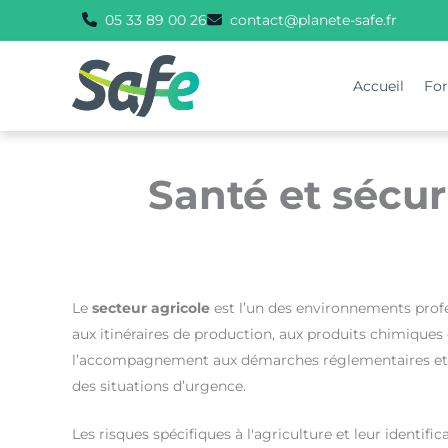
Aller
05 33 89 00 26
contact@planete-safe.fr
au
contenu
Accueil
Fo
Santé et sécur
Le
secteur agricole
est l’un des environnements profess
aux itinéraires de production, aux produits chimiques e
l’accompagnement aux démarches réglementaires et 
des situations d’urgence.
Les risques spécifiques à l'agriculture et leur identific