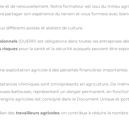
le et de renouvellement. Notre formateur est issu du milieu agri
fera partager son expérience du terrain et vous formera avec bie
x différents postes et ateliers de culture
ssionnels
(DUERP) est obligatoire dans toutes les entreprises dè
s risques
pour la santé et la sécurité auxquels peuvent être expo
e exploitation agricole à des pénalités financières importantes
 substances chimiques sont omniprésents en agriculture. De même
neuses-batteuses, représentent un danger permanent, en fonction 
n des engins agricoles est consigné dans le Document Unique et po
dien des
travailleurs agricoles
, on contribue à réduire le nombre