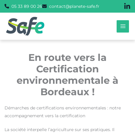
Aller
05 33 89 00 26
contact@planete-safe.fr
au
contenu
En route vers la
Certification
environnementale à
Bordeaux !
Démarches de certifications environnementales : notre
accompagnement vers la certification
La société interpelle l’agriculture sur ses pratiques. Il